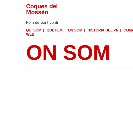
Coques del
Mossèn
Forn de Sant Jordi
QUI SOM
|
QUÈ FEM
|
ON SOM
|
HISTÒRIA DEL PA
|
COM
WEB
ON SOM