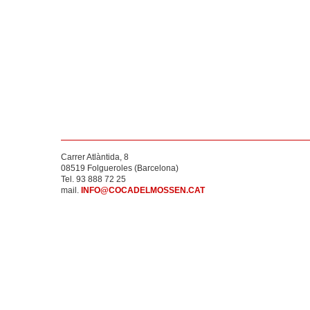
Carrer Atlàntida, 8
08519 Folgueroles (Barcelona)
Tel. 93 888 72 25
mail.
INFO@COCADELMOSSEN.CAT