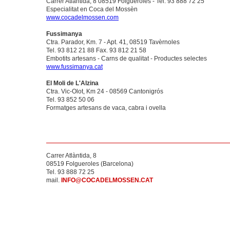
Carrer Atlàntida, 8 08519 Folgueroles - Tel. 93 888 72 25
Especialitat en Coca del Mossèn
www.cocadelmossen.com
Fussimanya
Ctra. Parador, Km. 7 - Apt. 41, 08519 Tavèrnoles
Tel. 93 812 21 88 Fax. 93 812 21 58
Embotits artesans - Carns de qualitat - Productes selectes
www.fussimanya.cat
El Moli de L'Alzina
Ctra. Vic-Olot, Km 24 - 08569 Cantonigrós
Tel. 93 852 50 06
Formatges artesans de vaca, cabra i ovella
Carrer Atlàntida, 8
08519 Folgueroles (Barcelona)
Tel. 93 888 72 25
mail.
INFO@COCADELMOSSEN.CAT