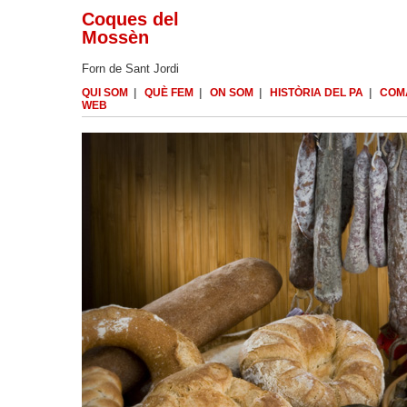
Coques del
Mossèn
Forn de Sant Jordi
QUI SOM
|
QUÈ FEM
|
ON SOM
|
HISTÒRIA DEL PA
|
COM
WEB