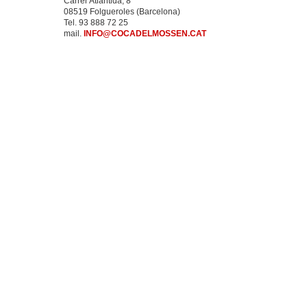
Carrer Atlàntida, 8
08519 Folgueroles (Barcelona)
Tel. 93 888 72 25
mail.
INFO@COCADELMOSSEN.CAT