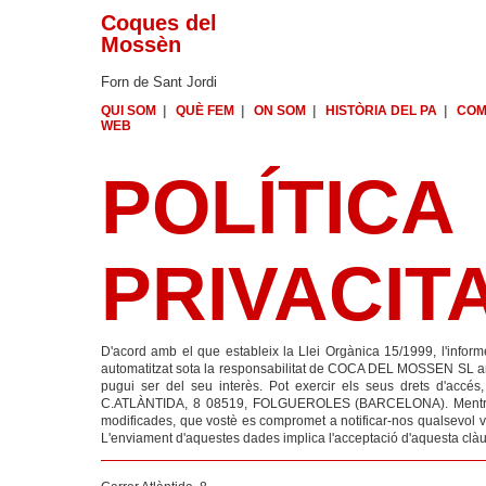
Coques del
Mossèn
Forn de Sant Jordi
QUI SOM
|
QUÈ FEM
|
ON SOM
|
HISTÒRIA DEL PA
|
CO
WEB
POLÍ
PRIVACIT
D'acord amb el que estableix la Llei Orgànica 15/1999, l'infor
automatitzat sota la responsabilitat de COCA DEL MOSSEN SL amb 
pugui ser del seu interès. Pot exercir els seus drets d'accés, 
C.ATLÀNTIDA, 8 08519, FOLGUEROLES (BARCELONA). Mentre no
modificades, que vostè es compromet a notificar-nos qualsevol var
L'enviament d'aquestes dades implica l'acceptació d'aquesta clàu