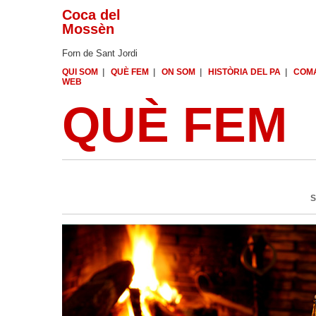
Coca del
Mossèn
Forn de Sant Jordi
QUI SOM
|
QUÈ FEM
|
ON SOM
|
HISTÒRIA DEL PA
|
COM
WEB
QUÈ FEM
S