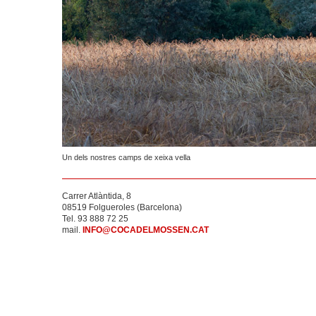
Un dels nostres camps de xeixa vella
Carrer Atlàntida, 8
08519 Folgueroles (Barcelona)
Tel. 93 888 72 25
mail.
INFO@COCADELMOSSEN.CAT