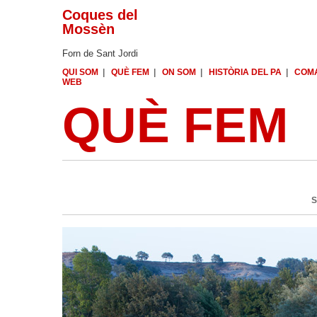
Coques del
Mossèn
Forn de Sant Jordi
QUI SOM
|
QUÈ FEM
|
ON SOM
|
HISTÒRIA DEL PA
|
COM
WEB
QUÈ FEM
S