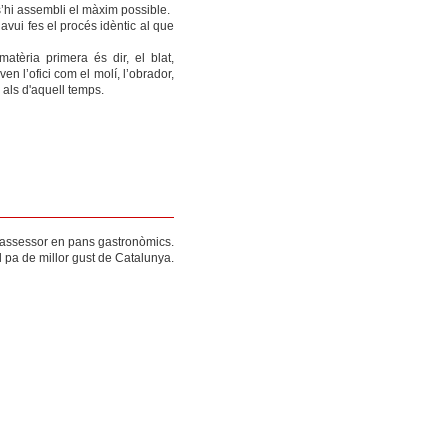
’hi assembli el màxim possible.
vui fes el procés idèntic al que
atèria primera és dir, el blat,
ven l’ofici com el molí, l’obrador,
s als d'aquell temps.
i assessor en pans gastronòmics.
l pa de millor gust de Catalunya.