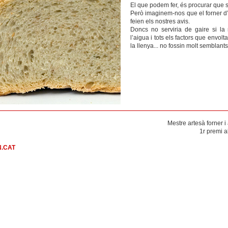
El que podem fer, és procurar que s
Però imaginem-nos que el forner d’a
feien els nostres avis.
Doncs no serviria de gaire si la m
l’aigua i tots els factors que envolta
la llenya... no fossin molt semblant
Mestre artesà forner 
1r premi a
.CAT