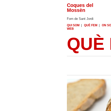
Coques del
Mossèn
Forn de Sant Jordi
QUI SOM
|
QUÈ FEM
|
ON S
WEB
QUÈ