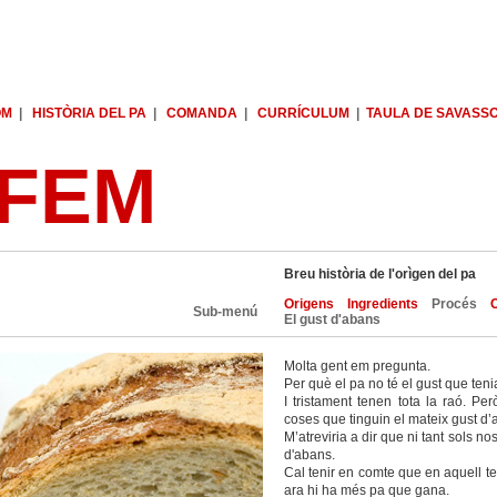
OM
|
HISTÒRIA DEL PA
|
COMANDA
|
CURRÍCULUM
|
TAULA DE SAVASS
 FEM
Breu història de l'orìgen del pa
Origens
Ingredients
Procés
Sub-menú
El gust d'abans
Molta gent em pregunta.
Per què el pa no té el gust que ten
I tristament tenen tota la raó. P
coses que tinguin el mateix gust d’
M’atreviria a dir que ni tant sols n
d'abans.
Cal tenir en comte que en aquell t
ara hi ha més pa que gana.