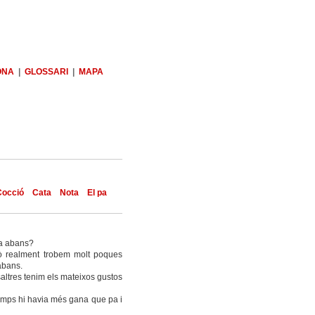
ONA
|
GLOSSARI
|
MAPA
Cocció
Cata
Nota
El pa
ia abans?
erò realment trobem molt poques
abans.
osaltres tenim els mateixos gustos
emps hi havia més gana que pa i